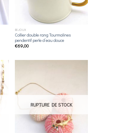
BIJOUX
Collier double rang Tourmalines
pendentif perle d’eau douce
€
69,00
ter
Ajouter
a
à la
 de
liste de
its
souhaits
RUPTURE DE STOCK