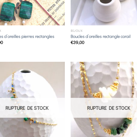
X
BIJOUX
s d’oreilles pierres rectangles
Boucles d’oreilles rectangle corail
00
€
39,00
Ajouter
Ajou
à la
à l
liste de
liste
souhaits
souha
RUPTURE DE STOCK
RUPTURE DE STOCK