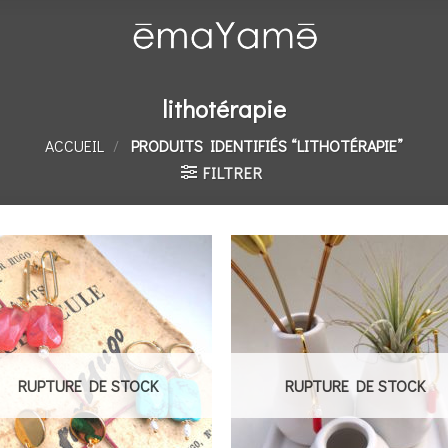
lithotérapie
ACCUEIL
/
PRODUITS IDENTIFIÉS “LITHOTÉRAPIE”
FILTRER
Ajouter
Ajou
à la
à l
liste de
liste
souhaits
souha
RUPTURE DE STOCK
RUPTURE DE STOCK