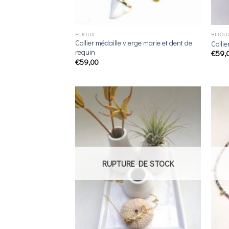
BIJOUX
BIJOU
Collier médaille vierge marie et dent de
Collie
requin
€
59,
€
59,00
Ajouter
à la
liste de
souhaits
RUPTURE DE STOCK