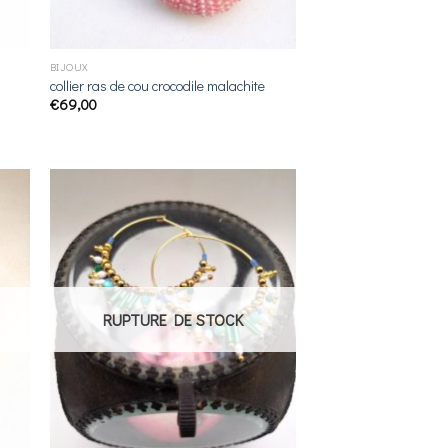
BIJOUX
collier ras de cou crocodile malachite
€
69,00
ter
Ajouter
a
à la
 de
liste de
its
souhaits
RUPTURE DE STOCK