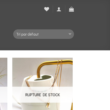
ter
Ajouter
a
à la
 de
liste de
its
souhaits
RUPTURE DE STOCK