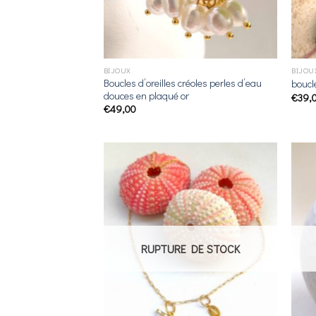
BIJOUX
BIJOU
Boucles d’oreilles créoles perles d’eau
boucle
douces en plaqué or
€
39,
€
49,00
Ajouter
à la
liste de
souhaits
RUPTURE DE STOCK