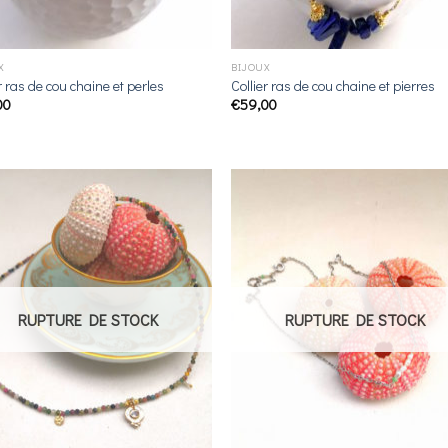
X
BIJOUX
r ras de cou chaine et perles
Collier ras de cou chaine et pierres
00
€
59,00
Ajouter
Ajou
à la
à l
liste de
liste
souhaits
souha
RUPTURE DE STOCK
RUPTURE DE STOCK