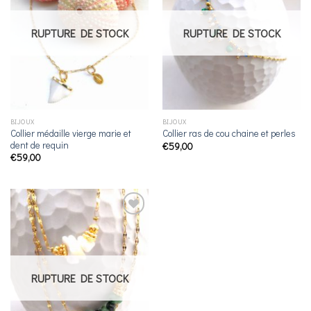
souhaits
souhaits
RUPTURE DE STOCK
RUPTURE DE STOCK
BIJOUX
BIJOUX
Collier médaille vierge marie et
Collier ras de cou chaine et perles
dent de requin
€
59,00
€
59,00
Ajouter
à la
liste de
souhaits
RUPTURE DE STOCK