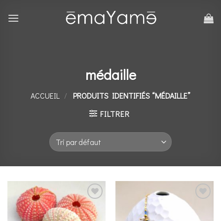
Skip
to
content
médaille
ACCUEIL
/
PRODUITS IDENTIFIÉS “MÉDAILLE”
FILTRER
Ajouter
Ajouter
à la
à la
liste de
liste de