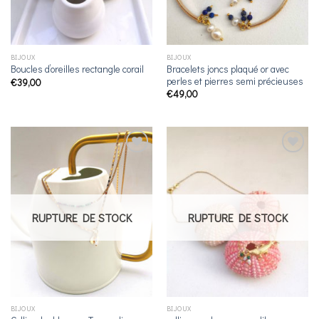
BIJOUX
BIJOUX
Bracelets joncs plaqué or avec
Boucles d’oreilles rectangle corail
perles et pierres semi précieuses
€
39,00
€
49,00
Ajouter
Ajouter
à la
à la
liste de
liste de
souhaits
souhaits
RUPTURE DE STOCK
RUPTURE DE STOCK
BIJOUX
BIJOUX