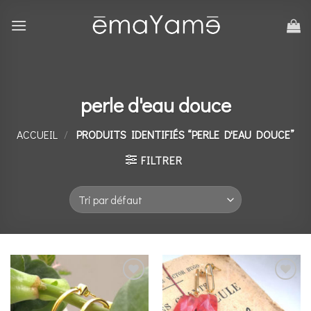
Skip
to
content
perle d'eau douce
ACCUEIL
/
PRODUITS IDENTIFIÉS “PERLE D'EAU DOUCE”
FILTRER
Ajouter
Ajouter
à la
à la
liste de
liste de