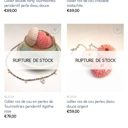
Collier double rang Tourmalines
collier ras de cou crocodile
pendentif perle d’eau douce
malachite
€
69,00
€
69,00
Ajouter
Ajouter
à la
à la
liste de
liste de
souhaits
souhaits
RUPTURE DE STOCK
RUPTURE DE STOCK
BIJOUX
BIJOUX
Collier ras de cou en perles de
collier ras de cou perles d’eau
Tourmalines pendentif Agathe
douce argent
rose
€
59,00
€
79,00