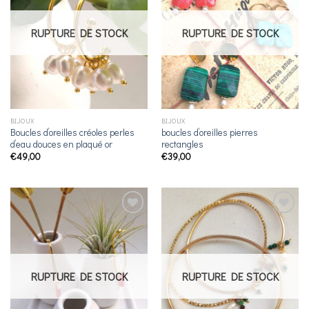
souhaits
souhaits
RUPTURE DE STOCK
RUPTURE DE STOCK
BIJOUX
BIJOUX
Boucles d’oreilles créoles perles
boucles d’oreilles pierres
d’eau douces en plaqué or
rectangles
€
49,00
€
39,00
Ajouter
Ajouter
à la
à la
liste de
liste de
souhaits
souhaits
RUPTURE DE STOCK
RUPTURE DE STOCK