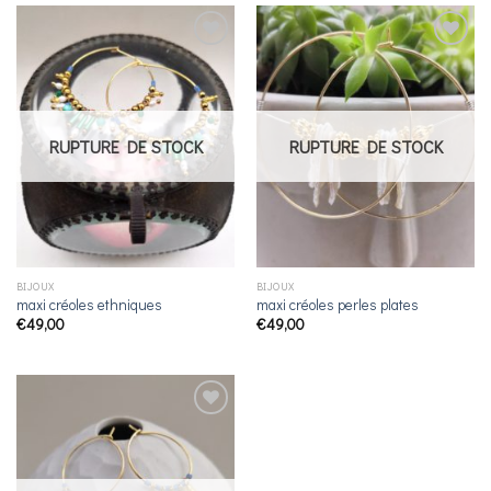
Ajouter
Ajouter
à la
à la
liste de
liste de
souhaits
souhaits
RUPTURE DE STOCK
RUPTURE DE STOCK
BIJOUX
BIJOUX
maxi créoles ethniques
maxi créoles perles plates
€
49,00
€
49,00
Ajouter
à la
liste de
souhaits