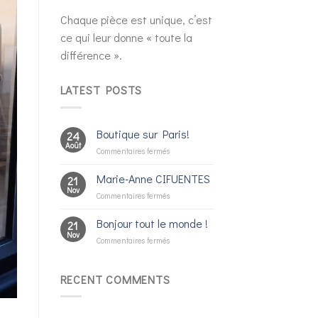
Chaque pièce est unique, c’est
ce qui leur donne « toute la
différence ».
LATEST POSTS
Boutique sur Paris!
24
Août
sur
Commentaires fermés
Boutique
sur
Marie-Anne CIFUENTES
21
Paris!
Nov
sur
Commentaires fermés
Marie-
Anne
Bonjour tout le monde !
21
CIFUENTES
Nov
sur
Commentaires fermés
Bonjour
tout
le
RECENT COMMENTS
monde !