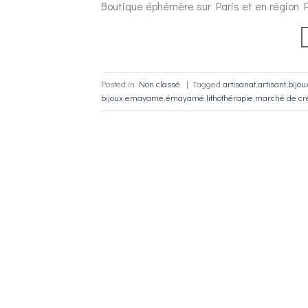
Boutique éphémère sur Paris et en région P
Posted in
Non classé
|
Tagged
artisanat
,
artisant
,
bijou
bijoux
,
emayame
,
émayamé
,
lithothérapie
,
marché de cr