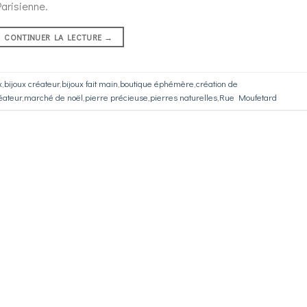
arisienne.
CONTINUER LA LECTURE
→
x
,
bijoux créateur
,
bijoux fait main
,
boutique éphémère
,
création de
éateur
,
marché de noël
,
pierre précieuse
,
pierres naturelles
,
Rue Moufetard