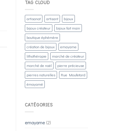
TAG CLOUD
artisanat
artisant
bijoux
bijoux créateur
bijoux fait main
boutique éphémère
création de bijoux
emayame
lithothérapie
marché de créateur
marché de noël
pierre précieuse
pierres naturelles
Rue Moufetard
émayamé
CATÉGORIES
emayame
(2)