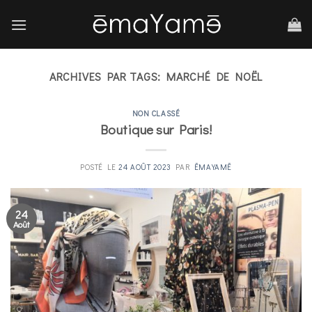
Skip
to
content
ARCHIVES PAR TAGS:
MARCHÉ DE NOËL
NON CLASSÉ
Boutique sur Paris!
POSTÉ LE
24 AOÛT 2023
PAR
ĒMAYAMĒ
24
Août