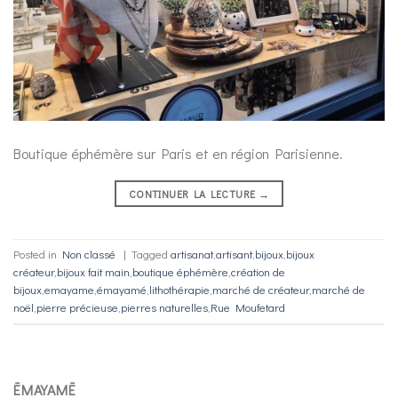
Boutique éphémère sur Paris et en région Parisienne.
CONTINUER LA LECTURE
→
Posted in
Non classé
|
Tagged
artisanat
,
artisant
,
bijoux
,
bijoux
créateur
,
bijoux fait main
,
boutique éphémère
,
création de
bijoux
,
emayame
,
émayamé
,
lithothérapie
,
marché de créateur
,
marché de
noël
,
pierre précieuse
,
pierres naturelles
,
Rue Moufetard
ĒMAYAMĒ