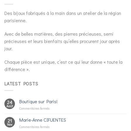
Des bijoux fabriqués à la main dans un atelier de la région
parisienne.
Avec de belles matières, des pierres précieuses, semi
précieuses et leurs bienfaits qu’elles procurent jour après
jour.
Chaque pièce est unique, c’est ce qui leur donne « toute la
différence ».
LATEST POSTS
Boutique sur Paris!
24
Août
sur
Commentaires fermés
Boutique
sur
Marie-Anne CIFUENTES
21
Paris!
Nov
sur
Commentaires fermés